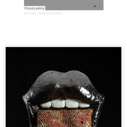
Art Coma
·
Daria Goryachkina