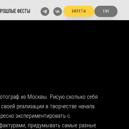
ПРОШЛЫЕ ФЕСТЫ
б и л е т ы
E n g
фотограф из Москвы. Рисую сколько себя
 своей реализации в творчестве начала
ересно экспериментировать с
 фактурами, придумывать самые разные